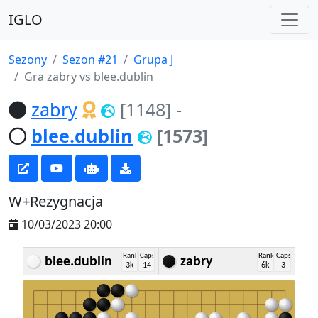
IGLO
Sezony
Sezon #21
Grupa J
Gra zabry vs blee.dublin
zabry
[1148]
-
blee.dublin
[1573]
W+Rezygnacja
10/03/2023 20:00
Rank
Caps
Rank
Caps
blee.dublin
zabry
3k
14
6k
3