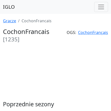
IGLO
Gracze
CochonFrancais
CochonFrancais
OGS:
CochonFrançais
[1235]
Poprzednie sezony