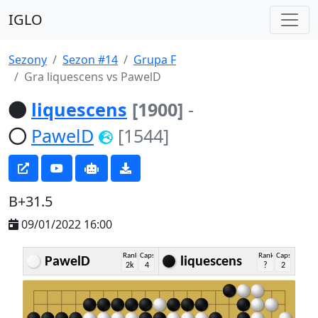
IGLO
Sezony
Sezon #14
Grupa F
Gra liquescens vs PawelD
liquescens
[1900]
-
PawelD
[1544]
B+31.5
09/01/2022 16:00
Rank
Caps
Rank
Caps
PawelD
liquescens
2k
4
?
2