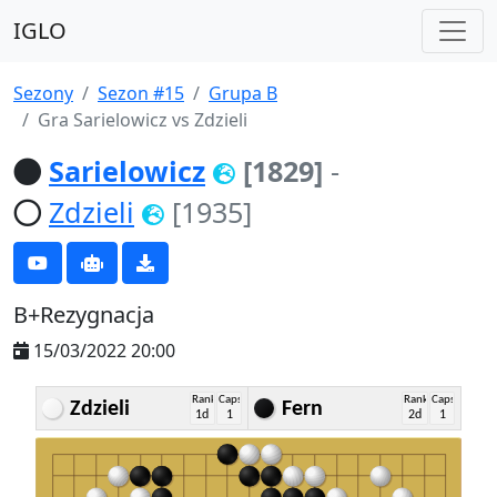
IGLO
Sezony
Sezon #15
Grupa B
Gra Sarielowicz vs Zdzieli
Sarielowicz
[1829]
-
Zdzieli
[1935]
B+Rezygnacja
15/03/2022 20:00
Rank
Caps
Rank
Caps
Zdzieli
Fern
1d
1
2d
1