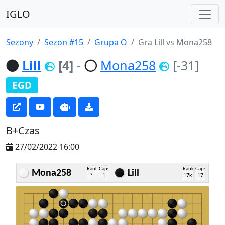
IGLO
Sezony
Sezon #15
Grupa O
Gra Lill vs Mona258
Lill
[4]
-
Mona258
[-31]
EGD
B+Czas
27/02/2022 16:00
Rank
Caps
Rank
Caps
Mona258
Lill
?
1
17k
17