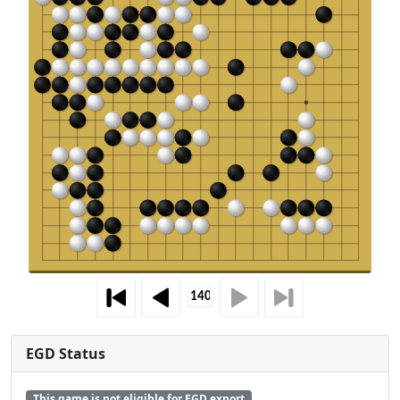
EGD Status
This game is not eligible for EGD export