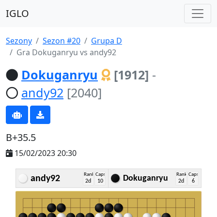
IGLO
Sezony
Sezon #20
Grupa D
Gra Dokuganryu vs andy92
Dokuganryu
[1912]
-
andy92
[2040]
B+35.5
15/02/2023 20:30
Rank
Caps
Rank
Caps
andy92
Dokuganryu
2d
10
2d
6