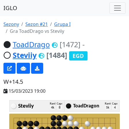
IGLO
Sezony
Sezon #21
Grupa I
Gra ToadDrago vs Steviiy
ToadDrago
[1472]
-
Steviiy
[1484]
EGD
W+14.5
15/03/2023 19:00
Rank
Caps
Rank
Caps
Steviiy
ToadDragon
4k
8
5k
4