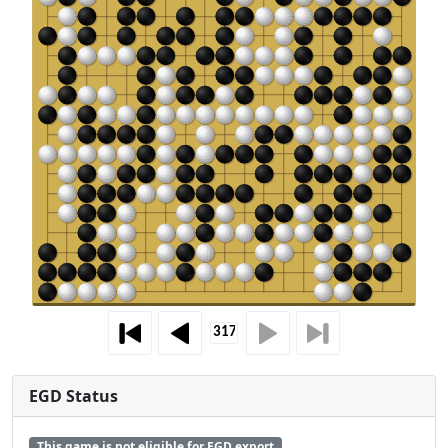
EGD Status
This game is not eligible for EGD export