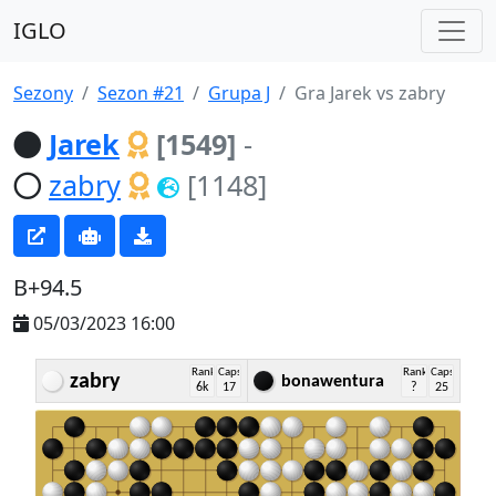
IGLO
Sezony
Sezon #21
Grupa J
Gra Jarek vs zabry
Jarek
[1549]
-
zabry
[1148]
B+94.5
05/03/2023 16:00
Rank
Caps
Rank
Caps
zabry
bonawentura
6k
17
?
25