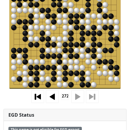
EGD Status
This game is not eligible for EGD export