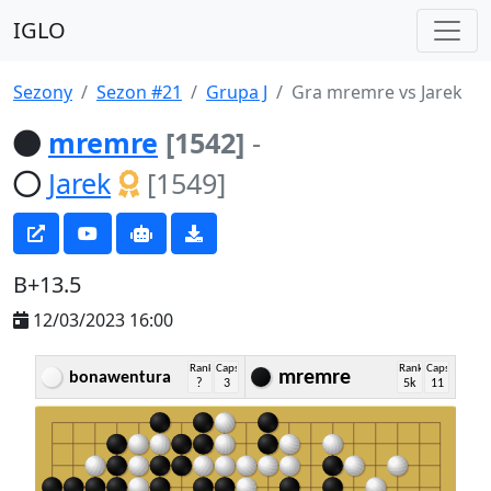
IGLO
Sezony
Sezon #21
Grupa J
Gra mremre vs Jarek
mremre
[1542]
-
Jarek
[1549]
B+13.5
12/03/2023 16:00
Rank
Caps
Rank
Caps
mremre
bonawentura
?
3
5k
11