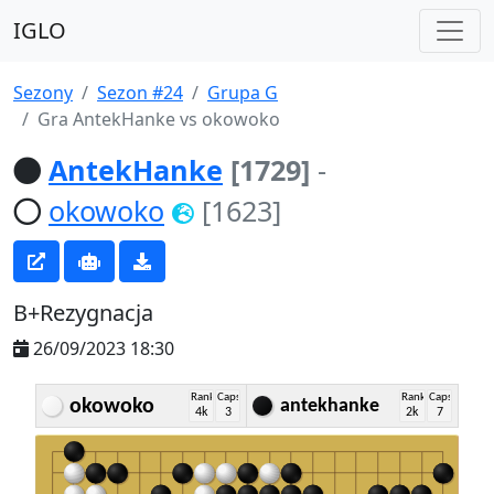
IGLO
Sezony
Sezon #24
Grupa G
Gra AntekHanke vs okowoko
AntekHanke
[1729]
-
okowoko
[1623]
B+Rezygnacja
26/09/2023 18:30
Rank
Caps
Rank
Caps
okowoko
antekhanke
4k
3
2k
7