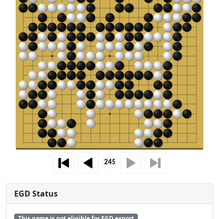
EGD Status
This game is not eligible for EGD export