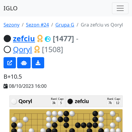
IGLO
Sezony
Sezon #24
Grupa G
Gra zefciu vs Qoryl
zefciu
[1477]
-
Qoryl
[1508]
B+10.5
08/10/2023 16:00
Rank
Caps
Rank
Caps
Qoryl
zefciu
3k
5
7k
12