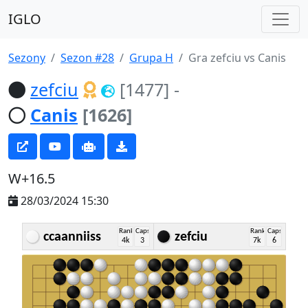
IGLO
Sezony
Sezon #28
Grupa H
Gra zefciu vs Canis
zefciu
[1477]
-
Canis
[1626]
W+16.5
28/03/2024 15:30
Rank
Caps
Rank
Caps
ccaanniiss
zefciu
4k
3
7k
6