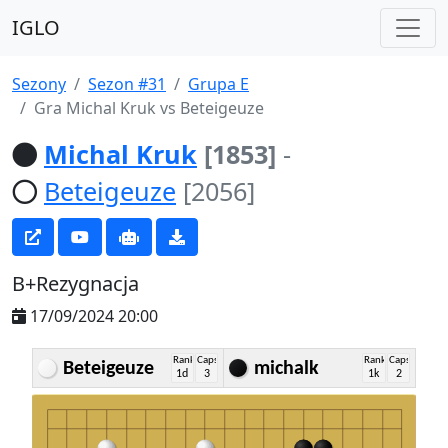
IGLO
Sezony
Sezon #31
Grupa E
Gra Michal Kruk vs Beteigeuze
Michal Kruk
[1853]
-
Beteigeuze
[2056]
B+Rezygnacja
17/09/2024 20:00
Rank
Caps
Rank
Caps
Beteigeuze
michalk
1d
3
1k
2