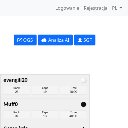
Logowanie
Rejestracja
PL
OGS
Analiza AI
SGF
evangili20
Rank
Caps
Time
2k
19
40:00
Muff0
Rank
Caps
Time
3k
13
40:00