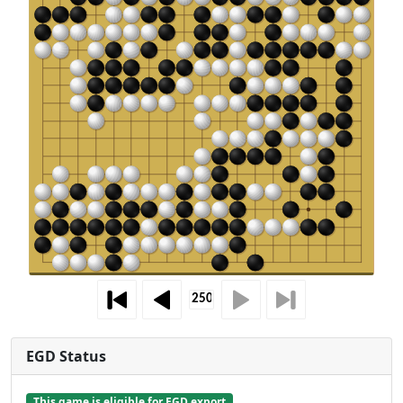
EGD Status
This game is eligible for EGD export