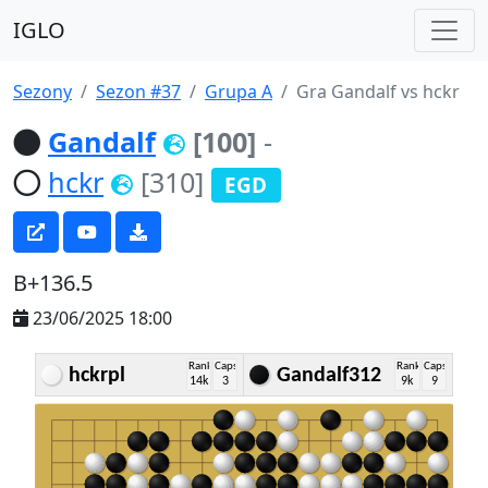
IGLO
Sezony
Sezon #37
Grupa A
Gra Gandalf vs hckr
Gandalf
[100]
-
hckr
[310]
EGD
B+136.5
23/06/2025 18:00
Rank
Caps
Rank
Caps
hckrpl
Gandalf312
14k
3
9k
9