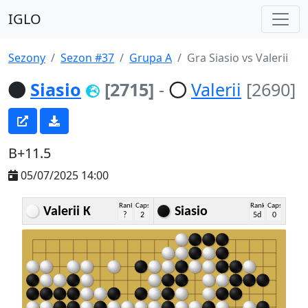
IGLO
Sezony
Sezon #37
Grupa A
Gra Siasio vs Valerii
Siasio
[2715]
-
Valerii
[2690]
B+11.5
05/07/2025 14:00
Rank
Caps
Rank
Caps
Valerii K
Siasio
?
2
5d
0