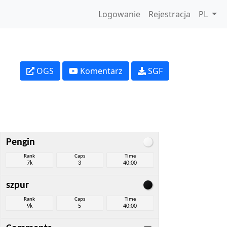
Logowanie
Rejestracja
PL
OGS
Komentarz
SGF
Pengin
Rank
Caps
Time
7k
3
40:00
szpur
Rank
Caps
Time
9k
5
40:00