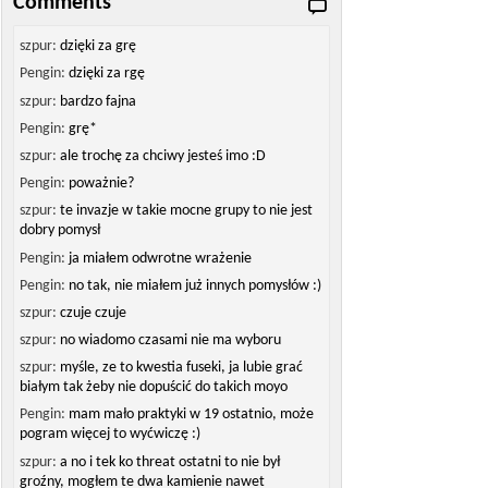
Comments
szpur:
dzięki za grę
Pengin:
dzięki za rgę
szpur:
bardzo fajna
Pengin:
grę*
szpur:
ale trochę za chciwy jesteś imo :D
Pengin:
poważnie?
szpur:
te invazje w takie mocne grupy to nie jest
dobry pomysł
Pengin:
ja miałem odwrotne wrażenie
Pengin:
no tak, nie miałem już innych pomysłów :)
szpur:
czuje czuje
szpur:
no wiadomo czasami nie ma wyboru
szpur:
myśle, ze to kwestia fuseki, ja lubie grać
białym tak żeby nie dopuścić do takich moyo
Pengin:
mam mało praktyki w 19 ostatnio, może
pogram więcej to wyćwiczę :)
szpur:
a no i tek ko threat ostatni to nie był
groźny, mogłem te dwa kamienie nawet