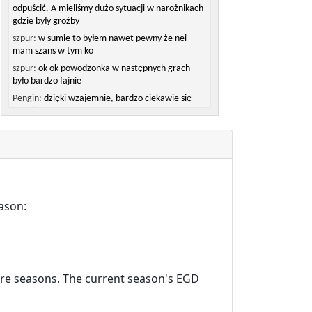
odpuścić. A mieliśmy dużo sytuacji w narożnikach
gdzie były groźby
szpur:
w sumie to byłem nawet pewny że nei
mam szans w tym ko
szpur:
ok ok powodzonka w następnych grach
było bardzo fajnie
Pengin:
dzięki wzajemnie, bardzo ciekawie się
rało :)
Pengin:
masz racje, ko rozwiązałem słabo
ason:
ture seasons. The current season's EGD