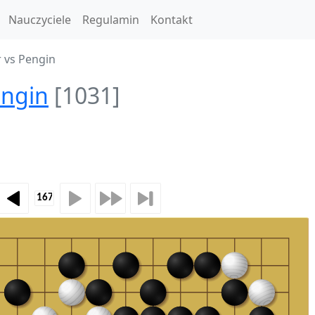
Nauczyciele
Regulamin
Kontakt
 vs Pengin
ngin
[1031]