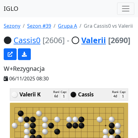
IGLO
Sezony
Sezon #39
Grupa A
Gra Cassis0 vs Valerii
Cassis0
[2606]
-
Valerii
[2690]
W+Rezygnacja
06/11/2025 08:30
Rank
Caps
Rank
Caps
Valerii K
Cassis
6d
1
4d
1