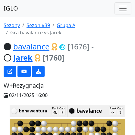
IGLO
Sezony
Sezon #39
Grupa A
Gra bavalance vs Jarek
bavalance
[1676]
-
Jarek
[1760]
W+Rezygnacja
02/11/2025 16:00
Rank
Caps
Rank
Caps
bavalance
bonawentura
4k
9
4k
3