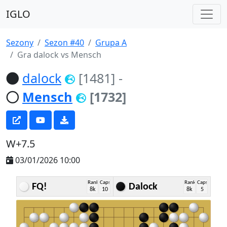
IGLO
Sezony
Sezon #40
Grupa A
Gra dalock vs Mensch
dalock
[1481]
-
Mensch
[1732]
W+7.5
03/01/2026 10:00
Rank
Caps
Rank
Caps
FQ!
Dalock
8k
10
8k
5