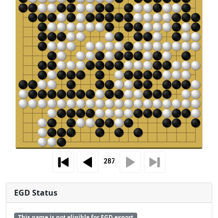
EGD Status
This game is not eligible for EGD export