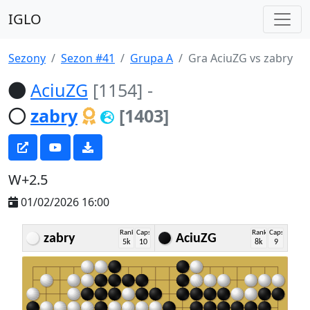
IGLO
Sezony
Sezon #41
Grupa A
Gra AciuZG vs zabry
AciuZG
[1154]
-
zabry
[1403]
W+2.5
01/02/2026 16:00
Rank
Caps
Rank
Caps
zabry
AciuZG
5k
10
8k
9