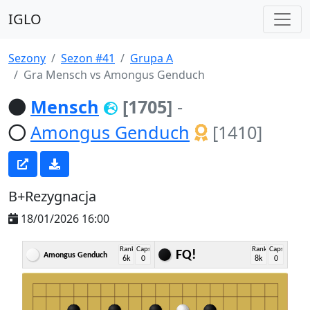
IGLO
Sezony
Sezon #41
Grupa A
Gra Mensch vs Amongus Genduch
Mensch
[1705]
-
Amongus Genduch
[1410]
B+Rezygnacja
18/01/2026 16:00
Rank
Caps
Rank
Caps
FQ!
Amongus Genduch
6k
0
8k
0