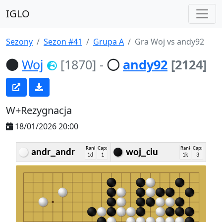
IGLO
Sezony
Sezon #41
Grupa A
Gra Woj vs andy92
Woj
[1870]
-
andy92
[2124]
W+Rezygnacja
18/01/2026 20:00
Rank
Caps
Rank
Caps
andr_andr
woj_ciu
1d
1
1k
3