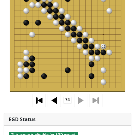
EGD Status
This game is eligible for EGD export