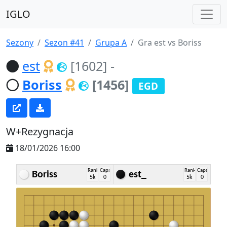
IGLO
Sezony
Sezon #41
Grupa A
Gra est vs Boriss
est
[1602]
-
Boriss
[1456]
EGD
W+Rezygnacja
18/01/2026 16:00
Rank
Caps
Rank
Caps
Boriss
est_
5k
0
5k
0