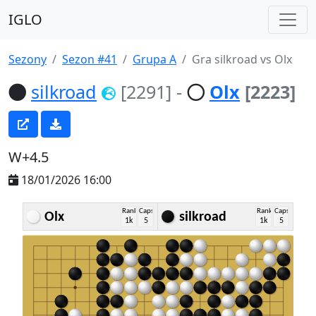
IGLO
Sezony
Sezon #41
Grupa A
Gra silkroad vs Olx
silkroad
[2291]
-
Olx
[2223]
W+4.5
18/01/2026 16:00
Rank
Caps
Rank
Caps
Olx
silkroad
1k
5
1k
5