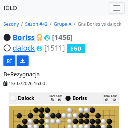
IGLO
Sezony
Sezon #42
Grupa A
Gra Boriss vs dalock
Boriss
[1456]
-
dalock
[1511]
EGD
B+Rezygnacja
15/03/2026 16:00
Rank
Caps
Rank
Caps
Dalock
Boriss
6k
15
6k
10