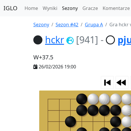
IGLO
Home
Wyniki
Sezony
Gracze
Komentarze
Sezony
Sezon #42
Grupa A
Gra hckr 
hckr
[941]
-
pj
W+37.5
26/02/2026 19:00