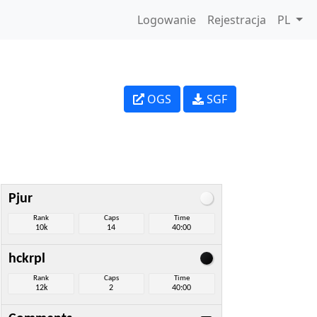
Logowanie
Rejestracja
PL
OGS
SGF
Pjur
Rank
Caps
Time
10k
14
40:00
hckrpl
Rank
Caps
Time
12k
2
40:00