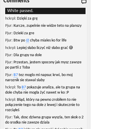
Comments
White passed.
hckrpl:
Dzięki za grę
Pjur:
Kurcze, zupelnie nie widze teto na planszy
Pjur:
Dzieki za gre
Pjur:
Btw po
J2
chyba miales ko for life
hckrpl:
Lepiej słabo liczyć niż słabo grać 😅
Pjur:
Dla grupy na dole
Pjur:
Przestan, jestem spocony jak mysz zawsze
po partii z Toba
Pjur:
B7
tez moglo mi napsuc krwi, bo moj
naroznik sie stawal slaby
hckrpl:
To
B7
pokazuje analiza, ale ta grupa na
dole chyba nie mogła żyć nawet w ko :P
hckrpl:
Błąd, który na pewno zrobiłem to nie
połączenie tego na dole z lewej i skutecznie to
rozciąłeś
Pjur:
Tak, dosc dziwna grupa wyszla, ten skok o 2
do srodka nie zawsze dziala