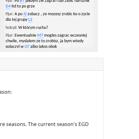
Pjur:
Po
B7
jakbym zle zagral i dal zabic naroznik
D4
itd to po grze
Pjur:
A po
J2
zobacz , ze mozesz zrobic ko o zycie
dla tej grupy
L2
hckrpl:
W którym ruchu?
Pjur:
Ewentualnie
M7
mogles zagrac wczesniej
chwile, myslalem ze to zrobisz, ja bym wtedy
polaczyl w
O7
albo jakos obok
Pjur:
Po Twoim 173
M2
hckrpl:
Nauczenie się po jakich ruchach
przeciwnik z dużym prawdopodobieństwem zrobi
błąd to sztuka sama w sobie :P
Pjur:
Meta gaming ;)
hckrpl:
Bo od pewnego poziomu nie można liczyć,
ason:
ze przeciwnik sam zrobi tak błąd, że zacznie
przegrywać :/
Pjur:
Od 173 AI chce zeby ktorys z nas zagral
J2
:D
Pjur:
Ale ja sie godzilem na zycie tej grupy w ko
liczac na kompensacje gdzie indziej
ture seasons. The current season's EGD
Pjur:
Anyway, dzieki za gre:)