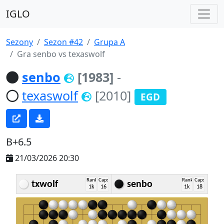
IGLO
Sezony
Sezon #42
Grupa A
Gra senbo vs texaswolf
senbo
[1983]
-
texaswolf
[2010]
EGD
B+6.5
21/03/2026 20:30
Rank
Caps
Rank
Caps
txwolf
senbo
1k
16
1k
18