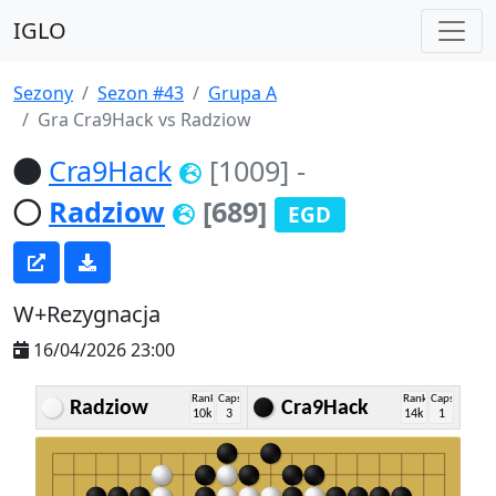
IGLO
Sezony
Sezon #43
Grupa A
Gra Cra9Hack vs Radziow
Cra9Hack
[1009]
-
Radziow
[689]
EGD
W+Rezygnacja
16/04/2026 23:00
Rank
Caps
Rank
Caps
Radziow
Cra9Hack
10k
3
14k
1