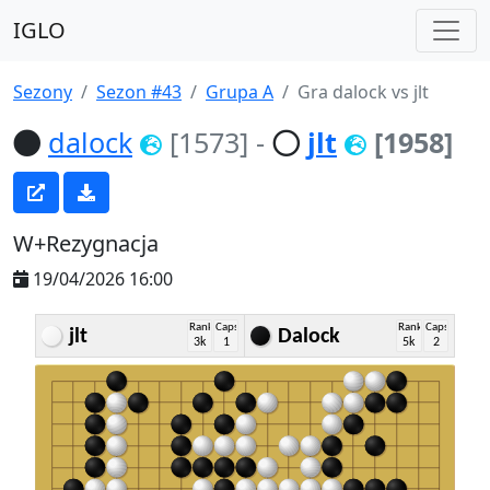
IGLO
Sezony
Sezon #43
Grupa A
Gra dalock vs jlt
dalock
[1573]
-
jlt
[1958]
W+Rezygnacja
19/04/2026 16:00
Rank
Caps
Rank
Caps
jlt
Dalock
3k
1
5k
2