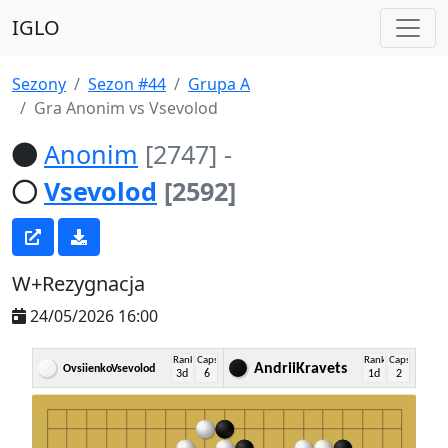
IGLO
Sezony
Sezon #44
Grupa A
Gra Anonim vs Vsevolod
Anonim
[2747]
-
Vsevolod
[2592]
W+Rezygnacja
24/05/2026 16:00
Rank
Caps
Rank
Caps
AndriiKravets
OvsiienkoVsevolod
3d
6
1d
2