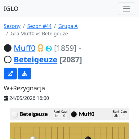
IGLO
Sezony
Sezon #44
Grupa A
Gra Muff0 vs Beteigeuze
Muff0
[1859]
-
Beteigeuze
[2087]
W+Rezygnacja
24/05/2026 16:00
Rank
Caps
Rank
Caps
Beteigeuze
Muff0
1d
0
3k
1