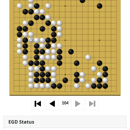
EGD Status