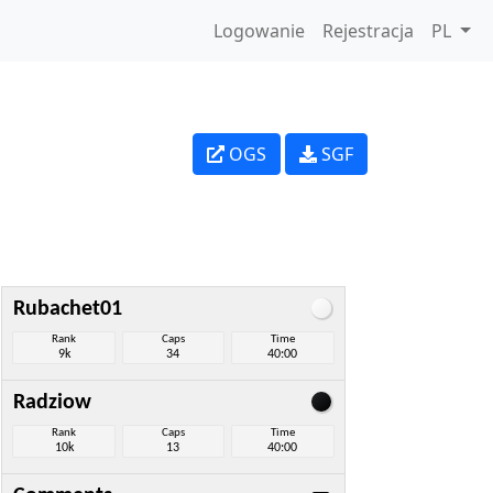
Logowanie
Rejestracja
PL
OGS
SGF
Rubachet01
Rank
Caps
Time
9k
34
40:00
Radziow
Rank
Caps
Time
10k
13
40:00