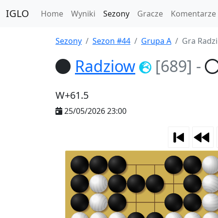
IGLO
Home
Wyniki
Sezony
Gracze
Komentarze
Sezony
Sezon #44
Grupa A
Gra Radzi
Radziow
[689]
-
W+61.5
25/05/2026 23:00