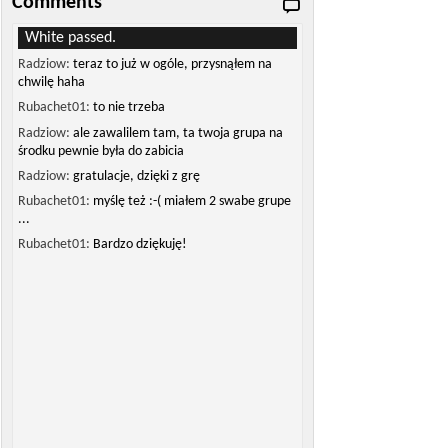
Comments
White passed.
Radziow:
teraz to już w ogóle, przysnąłem na
chwilę haha
Rubachet01:
to nie trzeba
Radziow:
ale zawalilem tam, ta twoja grupa na
środku pewnie była do zabicia
Radziow:
gratulacje, dzięki z grę
Rubachet01:
myślę też :-( miałem 2 swabe grupe
...
Rubachet01:
Bardzo dziękuję!