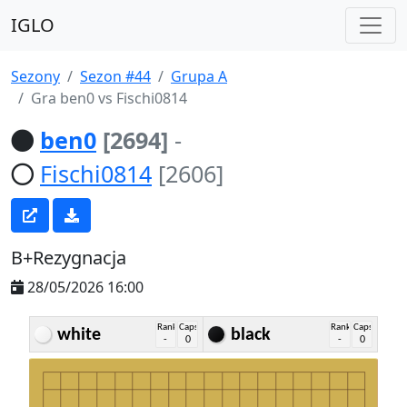
IGLO
Sezony
Sezon #44
Grupa A
Gra ben0 vs Fischi0814
ben0
[2694]
-
Fischi0814
[2606]
B+Rezygnacja
28/05/2026 16:00
Rank
Caps
Rank
Caps
white
black
-
0
-
0