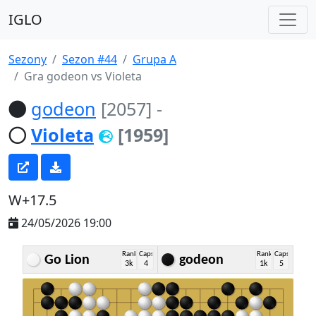
IGLO
Sezony
Sezon #44
Grupa A
Gra godeon vs Violeta
godeon
[2057]
-
Violeta
[1959]
W+17.5
24/05/2026 19:00
Rank
Caps
Rank
Caps
Go Lion
godeon
3k
4
1k
5