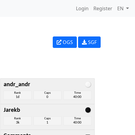
Login
Register
EN
OGS
SGF
andr_andr
Rank
Caps
Time
1d
0
40:00
Jarekb
Rank
Caps
Time
3k
1
40:00