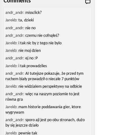
Comments
andr_andr:
missclick?
Jarekb:
ta, dzieki
andr_andr:
nie no
andr_andr:
czemu nie cofnąłeś?
Jarekb:
i tak nic by z tego nie bylo
Jarekb:
nie moj dzien
andr_andr:
ej no :P
Jarekb:
i tak prowadziles
andr_andr:
AI tutejsze pokazuje, że przed tym
ruchem biały prowadził o niecałe 7 punktów
Jarekb:
nie widzialem perspektywy na odbicie
andr_andr:
więc na naszym poziomie to jest
równa gra
Jarekb:
mam historie poddawania gier, ktore
wygrywam
andr_andr:
sporo aji jest po obu stronach, dużo
by się jeszcze działo
Jarekb:
pewnie tak