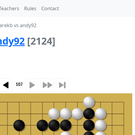
Teachers
Rules
Contact
arekb vs andy92
ndy92
[2124]