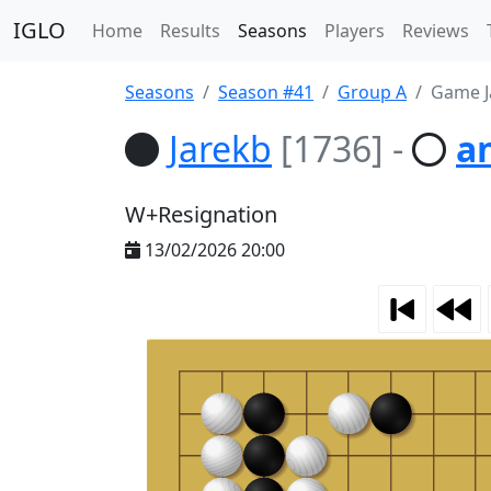
IGLO
Home
Results
Seasons
Players
Reviews
Seasons
Season #41
Group A
Game J
Jarekb
[1736]
-
a
W+Resignation
13/02/2026 20:00