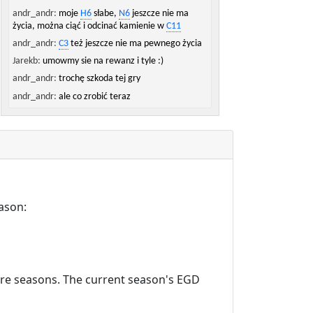
andr_andr:
moje
H6
słabe,
N6
jeszcze nie ma
życia, można ciąć i odcinać kamienie w
C11
andr_andr:
C3
też jeszcze nie ma pewnego życia
Jarekb:
umowmy sie na rewanz i tyle :)
andr_andr:
trochę szkoda tej gry
andr_andr:
ale co zrobić teraz
andr_andr:
no dobra, pewnie jeszcze się
spotkamy
Jarekb:
dzieki, milego weekendu!
andr_andr:
dzięki i wzajemnie :)
andr_andr:
do następnej!
andr_andr:
mam nadzieję, że dłuższej :)
ason:
Jarekb:
:)
ture seasons. The current season's EGD