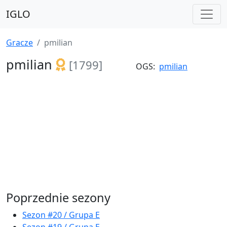
IGLO
Gracze
pmilian
pmilian
[1799]
OGS:
pmilian
Poprzednie sezony
Sezon #20 / Grupa E