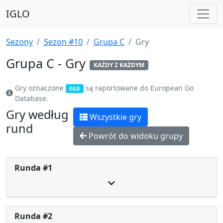
IGLO
Sezony
Sezon #10
Grupa C
Gry
Grupa C - Gry
KAŻDY Z KAŻDYM
Gry oznaczone
są raportowane do European Go
EGD
Database.
Gry według
Wszystkie gry
rund
Powrót do widoku grupy
Runda #1
Runda #2