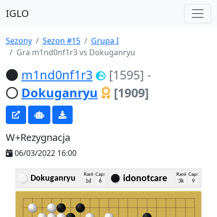
IGLO
Sezony
Sezon #15
Grupa I
Gra m1nd0nf1r3 vs Dokuganryu
m1nd0nf1r3
[1595]
-
Dokuganryu
[1909]
W+Rezygnacja
06/03/2022 16:00
Rank
Caps
Rank
Caps
Dokuganryu
idonotcare
1d
6
3k
9