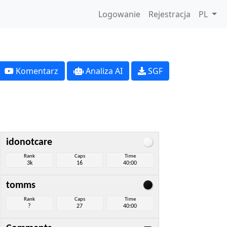
Logowanie
Rejestracja
PL
Komentarz
Analiza AI
SGF
idonotcare
Rank
Caps
Time
3k
16
40:00
tomms
Rank
Caps
Time
?
27
40:00