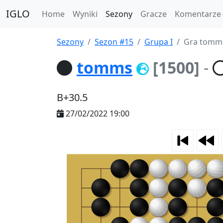
IGLO
Home
Wyniki
Sezony
Gracze
Komentarze
Sezony
Sezon #15
Grupa I
Gra tomm
tomms
[1500]
-
B+30.5
27/02/2022 19:00