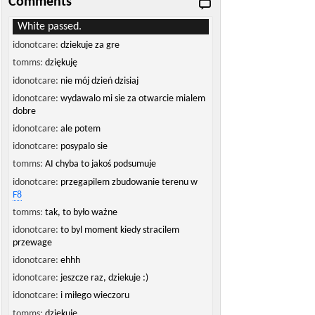
Comments
White passed.
idonotcare:
dziekuje za gre
tomms:
dziękuję
idonotcare:
nie mój dzień dzisiaj
idonotcare:
wydawalo mi sie za otwarcie mialem
dobre
idonotcare:
ale potem
idonotcare:
posypalo sie
tomms:
AI chyba to jakoś podsumuje
idonotcare:
przegapilem zbudowanie terenu w
F8
tomms:
tak, to było ważne
idonotcare:
to byl moment kiedy stracilem
przewage
idonotcare:
ehhh
idonotcare:
jeszcze raz, dziekuje :)
idonotcare:
i miłego wieczoru
tomms:
dziękuję