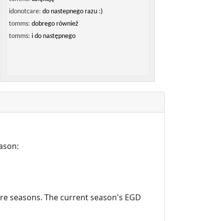
idonotcare:
do nastepnego razu :)
tomms:
dobrego również
tomms:
i do następnego
ason:
ture seasons. The current season's EGD