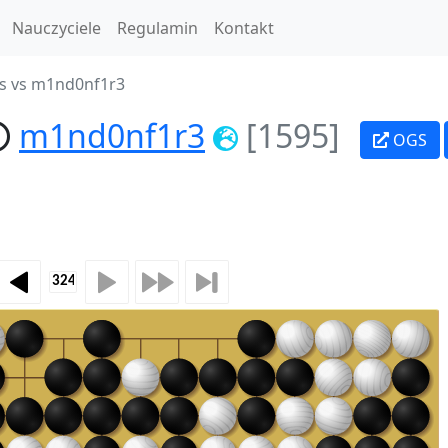
Nauczyciele
Regulamin
Kontakt
s vs m1nd0nf1r3
m1nd0nf1r3
[1595]
OGS