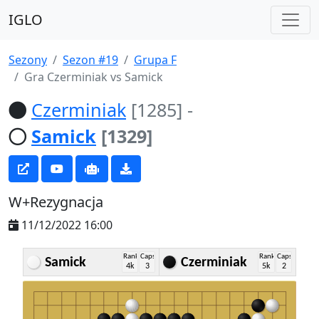
IGLO
Sezony
Sezon #19
Grupa F
Gra Czerminiak vs Samick
Czerminiak
[1285]
-
Samick
[1329]
W+Rezygnacja
11/12/2022 16:00
Rank
Caps
Rank
Caps
Samick
Czerminiak
4k
3
5k
2