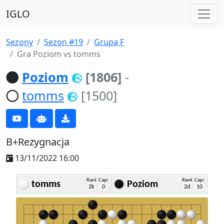
IGLO
Sezony
Sezon #19
Grupa F
Gra Poziom vs tomms
Poziom
[1806]
-
tomms
[1500]
B+Rezygnacja
13/11/2022 16:00
Rank
Caps
Rank
Caps
tomms
Poziom
2k
0
2d
10