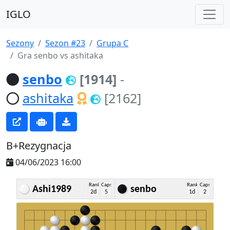
IGLO
Sezony
Sezon #23
Grupa C
Gra senbo vs ashitaka
senbo
[1914]
-
ashitaka
[2162]
B+Rezygnacja
04/06/2023 16:00
Rank
Caps
Rank
Caps
Ashi1989
senbo
2d
5
1d
2