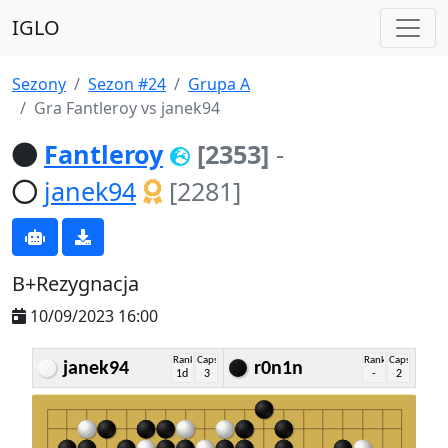
IGLO
Sezony
Sezon #24
Grupa A
Gra Fantleroy vs janek94
Fantleroy
[2353]
-
janek94
[2281]
B+Rezygnacja
10/09/2023 16:00
Rank
Caps
Rank
Caps
janek94
r0n1n
1d
3
-
2