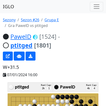
IGLO
Sezony
Sezon #26
Grupa E
Gra PawelD vs ptitged
PawelD
[1524]
-
ptitged
[1801]
W+31.5
07/01/2024 16:00
Rank
Caps
Rank
Caps
ptitged
PawelD
2k
1
4k
4