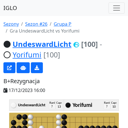
IGLO
Sezony
Sezon #26
Grupa P
Gra UndeswardLicht vs Yorifumi
UndeswardLicht
[100]
-
Yorifumi
[100]
B+Rezygnacja
17/12/2023 16:00
Rank
Caps
Rank
Caps
Yorifumi
UndeswardLicht
?
13
?
10