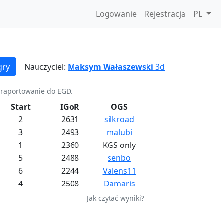
Logowanie
Rejestracja
PL
gry
Nauczyciel:
Maksym Wałaszewski
3d
a raportowanie do EGD.
Start
IGoR
OGS
2
2631
silkroad
3
2493
malubi
1
2360
KGS only
5
2488
senbo
6
2244
Valens11
4
2508
Damaris
Jak czytać wyniki?