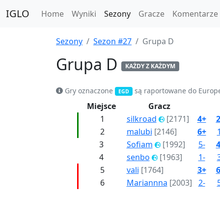
IGLO
Home
Wyniki
Sezony
Gracze
Komentarze
Sezony
Sezon #27
Grupa D
Grupa D
KAŻDY Z KAŻDYM
Gry oznaczone
są raportowane do Europ
EGD
Miejsce
Gracz
1
silkroad
[2171]
4+
2
malubi
[2146]
6+
3
Sofiam
[1992]
5-
4
senbo
[1963]
1-
5
vali
[1764]
3+
6
Mariannna
[2003]
2-