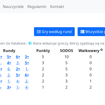
Nauczyciele
Regulamin
Kontakt
Gry według rund
Wszystkie 
ean Go Database.
Ikona wskazuje graczy, którzy zgadzają się n
Rundy
Punkty
SODOS
Walkowery
2+
5+
6+
3+
5
10
0
1-
4+
3-
5+
3
5
0
4+
6-
2+
1-
2
5
0
3-
2-
5+
6+
2
3
0
6+
1-
4-
2-
2
3
1
5-
3+
1-
4-
1
2
2