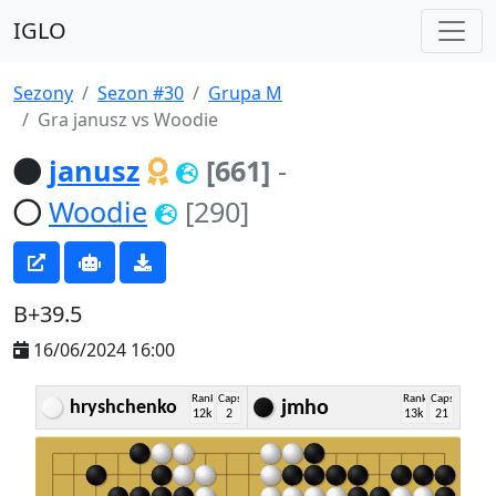
IGLO
Sezony
Sezon #30
Grupa M
Gra janusz vs Woodie
janusz
[661]
-
Woodie
[290]
B+39.5
16/06/2024 16:00
Rank
Caps
Rank
Caps
hryshchenko
jmho
12k
2
13k
21