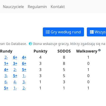
Nauczyciele
Regulamin
Kontakt
Gry według rund
Wszyst
ean Go Database.
Ikona wskazuje graczy, którzy zgadzają się n
Rundy
Punkty
SODOS
Walkowery
2-
6+
4+
4
8
1
1+
3+
6+
3
8
0
4+
2-
5+
3
5
1
3-
5+
1-
3
5
0
6-
4-
3-
1
3
0
5+
1-
2-
1
1
1