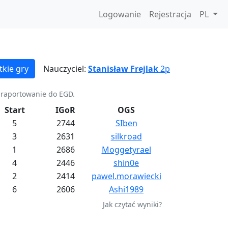
Logowanie
Rejestracja
PL
kie gry
Nauczyciel:
Stanisław Frejlak
2p
a raportowanie do EGD.
Start
IGoR
OGS
5
2744
SIben
3
2631
silkroad
1
2686
Moggetyrael
4
2446
shin0e
2
2414
pawel.morawiecki
6
2606
Ashi1989
Jak czytać wyniki?