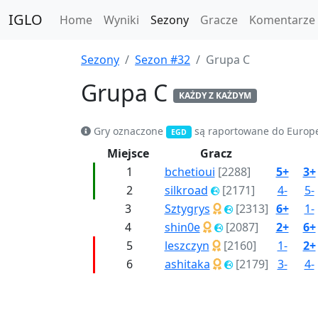
IGLO
Home
Wyniki
Sezony
Gracze
Komentarze
Sezony
Sezon #32
Grupa C
Grupa C
KAŻDY Z KAŻDYM
Gry oznaczone
są raportowane do Europ
EGD
Miejsce
Gracz
1
bchetioui
[2288]
5+
3+
2
silkroad
[2171]
4-
5-
3
Sztygrys
[2313]
6+
1-
4
shin0e
[2087]
2+
6+
5
leszczyn
[2160]
1-
2+
6
ashitaka
[2179]
3-
4-